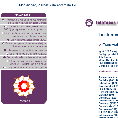
Montevideo,
Viernes 7 de Agosto de 126
Objetivos y breve reseña histórica
de la licenciatura en Bioquímica
Planes de estudio (1989, 1992,
2002), programas, cursos optativos
Sitios web de los Laboratorios que
Teléfonos
participan de la licenciatura
Cronograma académico 2003
Bolsa de oportunidades (trabajos,
Facultad
becas, eventos, concursos)
Información sobre los egresados
Iguá 4225 esq
Los números de la licenciatura
Código postal 
Teléfonos:
Generalidades sobre el sitio web
Mesa Central (
Plan, previaturas y reglamento
Fax general de
vigente. Estructuras de apoyo
Correo electró
Preguntas más frecuentes (FAQ)
Teléfonos Admi
Asistentes aca
Bedelia (101) 
Biblioteca (222
Directo 525-08
Fax 525-2235
Hemeroteca (2
Cantina (108)
Compras (125) 
Concursos (124
Consejo (121) 
Contaduría (11
Decanato (111)
D.I.R.A.C. (126
Informática (13
Intendencia (1