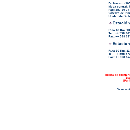
Dr. Navarro 30
Mesa central: 4
Fax: 487 30 74
Cátedra de Inm
Unidad de Biol
Estación
Ruta 48 Km. 10
Tel.: ++ 598 3
Fax: ++ 598 36
Estación
Ruta 50 Km. 11
Tel.: ++ 598 5
Fax: ++ 598 57
[
Bolsa de oportun
[
Est
[
Perf
Se recomi