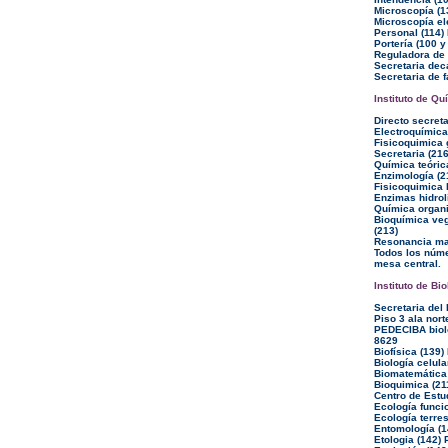
Microscopía (1
Microscopía el
Personal (114)
Portería (100 y
Reguladora de 
Secretaria dec
Secretaria de f
Instituto de Qu
Directo secret
Electroquímica
Fisicoquimica 
Secretaria (216
Química teóric
Enzimología (2
Fisicoquimica 
Enzimas hidroli
Química organi
Bioquímica vege
(213)
Resonancia ma
Todos los núme
mesa central.
Instituto de Bio
Secretaria del 
Piso 3 ala nort
PEDECIBA biolo
8629
Biofísica (139)
Biología celula
Biomatemática 
Bioquimica (21
Centro de Estu
Ecología funcio
Ecología terres
Entomología (1
Etologia (142) 