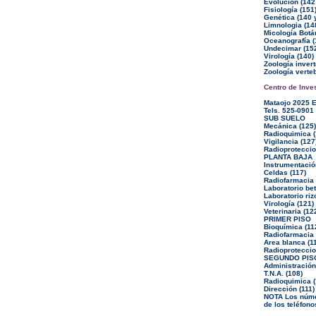
Evolución (142 
Fisiología (151
Genética (140 y
Limnologia (148
Micología Botán
Oceanografía (
Undecimar (152
Virología (140)
Zoología invert
Zoología verteb
Centro de Inve
Mataojo 2025 
Tels. 525-0901
SUB SUELO
Mecánica (125)
Radioquimica (
Vigilancia (127
Radioproteccion
PLANTA BAJA
Instrumentació
Celdas (117)
Radiofarmacia
Laboratorio bet
Laboratorio riz
Virología (121)
Veterinaria (12
PRIMER PISO
Bioquímica (11
Radiofarmacia 
Area blanca (1
Radioproteccio
SEGUNDO PIS
Administración
T.N.A. (108)
Radioquimica (
Dirección (111)
NOTA Los númer
de los teléfono