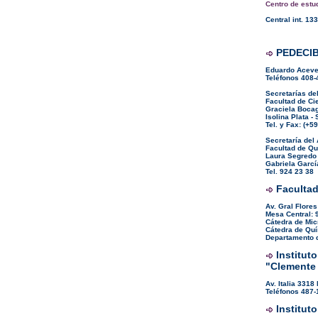
Centro de estu
Central int. 133
PEDECIBA
Eduardo Aceve
Teléfonos 408-
Secretarías del
Facultad de Ci
Graciela Bocag
Isolina Plata -
Tel. y Fax: (+5
Secretaría del
Facultad de Q
Laura Segredo 
Gabriela García
Tel. 924 23 38
Facultad
Av. Gral Flore
Mesa Central: 
Cátedra de Mic
Cátedra de Quí
Departamento d
Instituto
"Clemente 
Av. Italia 3318
Teléfonos 487-
Instituto