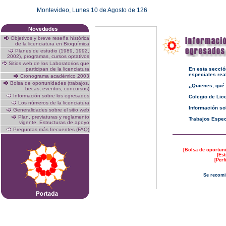
Montevideo,
Lunes 10 de Agosto de 126
Objetivos y breve reseña histórica
de la licenciatura en Bioquímica
Planes de estudio (1989, 1992,
2002), programas, cursos optativos
Sitios web de los Laboratorios que
participan de la licenciatura
En esta
secció
especiales real
Cronograma académico 2003
Bolsa de oportunidades (trabajos,
¿Quienes, qué
becas, eventos, concursos)
Información sobre los egresados
Colegio de Lic
Los números de la licenciatura
Información so
Generalidades sobre el sitio web
Plan, previaturas y reglamento
Trabajos Espec
vigente. Estructuras de apoyo
Preguntas más frecuentes (FAQ)
[
Bolsa de oportun
[
Est
[
Perf
Se recomi