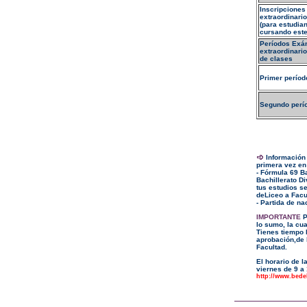
Inscripciones
extraordinario
(para estudia
cursando este
Períodos Exá
extraordinari
de clases
Primer períod
Segundo perí
Información 
primera vez en
- Fórmula 69 B
Bachillerato Di
tus estudios se
deLiceo a Facu
- Partida de na
IMPORTANTE
P
lo sumo, la cua
Tienes tiempo 
aprobación,de l
Facultad.
El horario de l
viernes de 9 a
http://www.bede