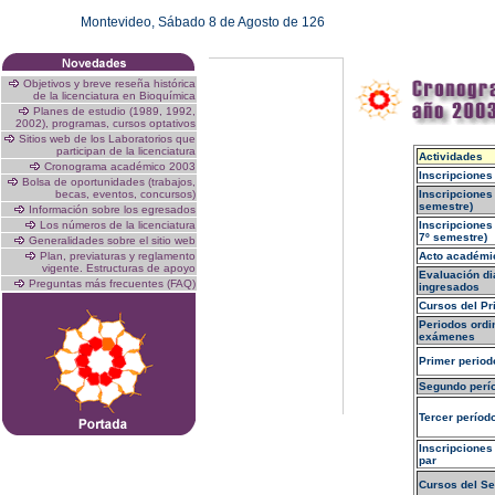
Montevideo,
Sábado 8 de Agosto de 126
Objetivos y breve reseña histórica
de la licenciatura en Bioquímica
Planes de estudio (1989, 1992,
2002), programas, cursos optativos
Sitios web de los Laboratorios que
participan de la licenciatura
Actividades
Cronograma académico 2003
Inscripciones
Bolsa de oportunidades (trabajos,
becas, eventos, concursos)
Inscripciones
semestre)
Información sobre los egresados
Los números de la licenciatura
Inscripciones 
7º semestre)
Generalidades sobre el sitio web
Plan, previaturas y reglamento
Acto académi
vigente. Estructuras de apoyo
Evaluación di
Preguntas más frecuentes (FAQ)
ingresados
Cursos del P
Periodos ordi
exámenes
Primer period
Segundo perío
Tercer período
Inscripciones
par
Cursos del S