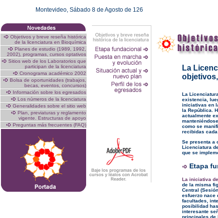
Montevideo,
Sábado 8 de Agosto de 126
Objetivos y breve reseña histórica
de la licenciatura en Bioquímica
Planes de estudio (1989, 1992,
2002), programas, cursos optativos
Sitios web de los Laboratorios que
participan de la licenciatura
La Licenc
Cronograma académico 2002
objetivos
Bolsa de oportunidades (trabajos,
becas, eventos, concursos)
Información sobre los egresados
La Licenciatur
Los números de la licenciatura
existencia, lu
iniciativas en 
Generalidades sobre el sitio web
la República. 
Plan, previaturas y reglamento
actualmente ex
vigente. Estructuras de apoyo
manteniéndose 
Preguntas más frecuentes (FAQ)
como se manifi
recibidas cada
Se presenta a 
Licenciatura d
que se impleme
Etapa fu
La iniciativa 
de la misma fig
Central (Sesión
esfuerzo nace d
facultades, in
posibilidad ha
interesante se
principales de 