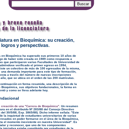
iatura en Bioquímica: su creación,
, logros y perspectivas.
a en Bioquímica ha superado sus primeros 10 años de
ego de haber sido creada en 1989 como respuesta a
las que participaron varias Facultades de Universidad de
Habiéndose verificado el primer egreso en 1994,
iste un colectivo de más de 100 egresados de la misma,
una demanda importante para este tipo de formación,
esta a través del número de nuevas inscripciones
 año, que se ubica en el orden de las 200 matrículas.
continuación en forma resumida, una descripción de la
e Bioquímica, sus objetivos fundacionales, la forma en
ntó y como se lleva adelante hoy.
ndacional
de creación de una "Carrera de Bioquímica"
. Un resumen
ura en el distribuido Nº 283/88 del Consejo Directivo
 del 30/5/88, Exp. 3865/88). Dicho informe señala: "Este
e la inquietud de estudiantes universitarios de varias
teresados en poder formarse en el área de la Bioquímica,
sta el momento inexistente en nuestra Universidad". Es
ñalar y reconocer, que uno de los componentes
la iniciativa estaba constituida por estudiantes de la