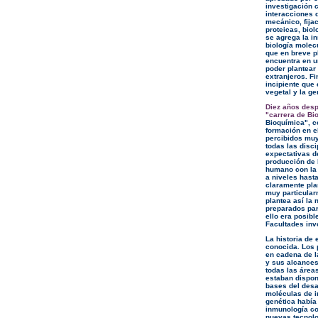
investigación 
interacciones 
mecánico, fija
proteicas, biol
se agrega la in
biología molec
que en breve p
encuentra en un
poder plantear 
extranjeros. Fi
incipiente que
vegetal y la g
Diez años desp
"carrera de Bio
Bioquímica", c
formación en e
percibidos mu
todas las disc
expectativas d
producción de 
humano con la 
a niveles has
claramente pla
muy particular
plantea así la
preparados par
ello era posibl
Facultades inv
La historia de
conocida. Los 
en cadena de l
y sus alcances
todas las área
estaban dispon
bases del desa
moléculas de in
genética había
inmunología co
nuevas tecnolo