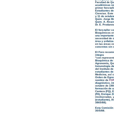
Facultad de Qu
académicas nos
primer foro-tal
Estudiantes de
Ciencias. Este 
y 11 de octubre
Quim. Jorge Bro
Quim. A. Alvare
Dr. E. Prodanov
El foro-taller 
Bioquímicos e
una importante 
necesidad de c
área y enfatiz
en las áreas e
concretos sin 
El Foro recomi
integra
"con represent
Bioquímica de 
Agronomía, Quí
Inmunología de
del Instituto 
estudiantes de
Medicina, así 
Orden de Egres
nombre de
FOR
diagnóstico, i
octubre de 198
formación de u
Cantera (FQ), E
(FA), Enrique 
involucradas, 
(estudiante), A
3865/88).
Esta Comisión 
30/5/88.