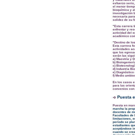
esfuerzo serio,
el menor tiemp
bioquímica y a
investigación 
necesaria para
solidez de su 
"Esta carrera t
enfrentar y re
actividad del e
académico como
"Destino de lo
Esta carrera f
actividades ac
que los egresa
serán las sigui
a) Maestría y 
b) Bioingenierí
c) Biotecnologí
d) Industria Bi
e) Diagnóstico
f) Medio ambie
En los casos 
para las orien
convenios con 
Puesta e
Puesta en marc
marcha la prop
docentes de mú
Facultades de 
limitaciones, e
período se plan
estudiantes qu
aceptándose in
cuando se crea