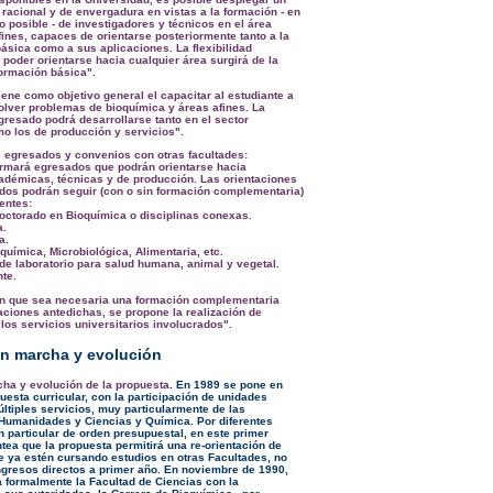
 racional y de envergadura en vistas a la formación - en
o posible - de investigadores y técnicos en el área
fines, capaces de orientarse posteriormente tanto a la
básica como a sus aplicaciones. La flexibilidad
 poder orientarse hacia cualquier área surgirá de la
formación básica".
iene como objetivo general el capacitar al estudiante a
solver problemas de bioquímica y áreas afines. La
gresado podrá desarrollarse tanto en el sector
 los de producción y servicios".
s egresados y convenios con otras facultades:
ormará egresados que podrán orientarse hacia
adémicas, técnicas y de producción. Las orientaciones
dos podrán seguir (con o sin formación complementaria)
entes:
Doctorado en Bioquímica o disciplinas conexas.
a.
a.
oquímica, Microbiológica, Alimentaria, etc.
 de laboratorio para salud humana, animal y vegetal.
nte.
en que sea necesaria una formación complementaria
taciones antedichas, se propone la realización de
los servicios universitarios involucrados".
n marcha y evolución
ha y evolución de la propuesta
. En 1989 se pone en
uesta curricular, con la participación de unidades
ltiples servicios, muy particularmente de las
Humanidades y Ciencias y Química. Por diferentes
n particular de orden presupuestal, en este primer
tea que la propuesta permitirá una re-orientación de
e ya estén cursando estudios en otras Facultades, no
gresos directos a primer año. En noviembre de 1990,
 formalmente la Facultad de Ciencias con la