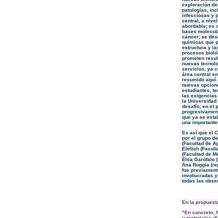
exploración de
patologías, in
infecciosas y 
central, a niv
abordable; es c
bases molecula
cáncer; se desa
químicas que pe
estructura y l
procesos biológ
prometen resul
nuevas tecnolo
servicios, ya 
área central e
resumido aquí 
nuevas opcion
estudiantes, t
las exigencias
la Universidad
desafío, en el 
progresivament
que ya se esta
una importante 
Es así que el 
por el grupo de
(Facultad de A
Ehrlich (Facul
(Facultad de M
Elsa Garófalo (
Ana Ruggia (re
fue previament
involucradas y 
todas las obse
En la propuest
"En concreto,
y materiales d