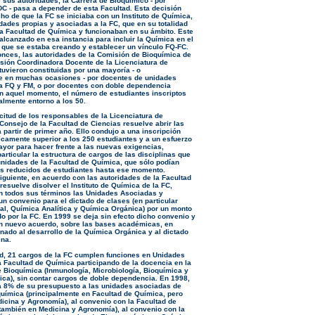
 sus autoridades, la Carrera de Bioquímico - por
DC - pasa a depender de esta Facultad. Esta decisión
ho de que la FC se iniciaba con un Instituto de Química,
idades propias y asociadas a la FC, que en su totalidad
la Facultad de Química y funcionaban en su ámbito. Este
alcanzado en esa instancia para incluir la Química en el
 que se estaba creando y establecer un vínculo FQ-FC.
nces, las autoridades de la Comisión de Bioquímica de
isión Coordinadora Docente de la Licenciatura de
tuvieron constituidas por una mayoría - o
e en muchas ocasiones - por docentes de unidades
a FQ y FM, o por docentes con doble dependencia
 En aquel momento, el número de estudiantes inscriptos
almente entorno a los 50.
icitud de los responsables de la Licenciatura de
 Consejo de la Facultad de Ciencias resuelve abrir las
 partir de primer año. Ello condujo a una inscripción
icamente superior a los 250 estudiantes y a un esfuerzo
mayor para hacer frente a las nuevas exigencias,
articular la estructura de cargos de las disciplinas que
nidades de la Facultad de Química, que sólo podían
s reducidos de estudiantes hasta ese momento.
siguiente, en acuerdo con las autoridades de la Facultad
esuelve disolver el Instituto de Química de la FC,
 todos sus términos las Unidades Asociadas y
un convenio para el dictado de clases (en particular
l, Química Analítica y Química Orgánica) por un monto
o por la FC. En 1999 se deja sin efecto dicho convenio y
n nuevo acuerdo, sobre las bases académicas, en
inado al desarrollo de la Química Orgánica y al dictado
ina.
ad, 21 cargos de la FC cumplen funciones en Unidades
a Facultad de Química participando de la docencia en la
e Bioquímica (Inmunología, Microbiología, Bioquímica y
ca), sin contar cargos de doble dependencia. En 1998,
a 8% de su presupuesto a las unidades asociadas de
uímica (principalmente en Facultad de Química, pero
icina y Agronomía), al convenio con la Facultad de
también en Medicina y Agronomía), al convenio con la