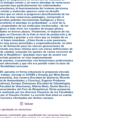
 la biología celular y un nuevo abordaje de numerosas
cluyendo muy particularmente las enfermedades
parasitarias; el funcionamiento del sistema nerviosos
el celular y molecular aparece como un desafío
laro que se inicia el progresivo desciframiento de las
res de muy numerosas patologías, incluyendo el
rrollan potentes herramientas biológicas y físico-
rmitirán el abordaje en profundidad - a nivel de la
as propiedades de las moléculas involucradas - de los
icos a todo nivel; los estudios de terapia génica
tados en breves plazos. Finalmente, el impacto de las
gías en Ciencias de la Vida al nivel de producción y de
comenzaba a gravitar y era claro que se trataba de un
n el futuro inmediato. ¿Cómo frente a este panorama,
en muy pocas pinceladas y esquemáticamente, no abrir
es de formación para las nuevas generaciones de
eniendo una base mínima pero con claras definiciones de
 de calidad, sumando los aportes de varios servicios de
 de la República?. Quedaba claro que de asumir ese
período posterior se irían implementando
e puentes, cruzamientos con formaciones profesionales
ban ofreciendo y que ello era posible sobre la base de
flexibilidad curricular.
CDC aprueba en forma entusiasta la propuesta elevada
 trabajo, elevada el 23/5/88 y firmada por Mirta Barate
gronomía), Ana Cantera (Facultad de Química), Ricardo
tad de Humanidades y Ciencias), Eugenio Prodanov
edicina), Enrique Zinemanas (Facultad de Odontología),
Facultad de Veterinaria), Alberto Nieto, Daniel Barrón y
presentantes del Foro de Bioquímica). Dicha propuesta
e analizada por los diversos Claustros de las Facultades
por el Claustro Central. La versión final tomó en cuenta
rvaciones efectuadas por dichos cuerpos.
a aprobada se menciona:
 hemos concluido que coordinado los recursos humanos
isponibles en la Universidad, es posible desplegar un