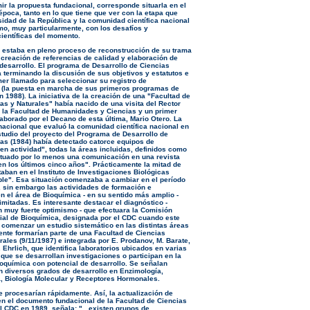
ir la propuesta fundacional, corresponde situarla en el
época, tanto en lo que tiene que ver con la etapa que
sidad de la República y la comunidad científica nacional
mo, muy particularmente, con los desafíos y
ientíficas del momento.
 estaba en pleno proceso de reconstrucción de su trama
creación de referencias de calidad y elaboración de
desarrollo. El programa de Desarrollo de Ciencias
 terminando la discusión de sus objetivos y estatutos e
imer llamado para seleccionar su registro de
 (la puesta en marcha de sus primeros programas de
 1988). La iniciativa de la creación de una "Facultad de
as y Naturales" había nacido de una visita del Rector
a la Facultad de Humanidades y Ciencias y un primer
laborado por el Decano de esta última, Mario Otero. La
nacional que evaluó la comunidad científica nacional en
studio del proyecto del Programa de Desarrollo de
as (1984) había detectado catorce equipos de
en actividad", todas la áreas incluidas, definidos como
tuado por lo menos una comunicación en una revista
en los últimos cinco años". Prácticamente la mitad de
aban en el Instituto de Investigaciones Biológicas
le". Esa situación comenzaba a cambiar en el período
 sin embargo las actividades de formación e
en el área de Bioquímica - en su sentido más amplio -
imitadas. Es interesante destacar el diagnóstico -
 muy fuerte optimismo - que efectuara la Comisión
ial de Bioquímica, designada por el CDC cuando este
 comenzar un estudio sistemático en las distintas áreas
nte formarían parte de una Facultad de Ciencias
ales (9/11/1987) e integrada por E. Prodanov, M. Barate,
. Ehrlich, que identifica laboratorios ubicados en varias
 que se desarrollan investigaciones o participan en la
oquímica con potencial de desarrollo. Se señalan
n diversos grados de desarrollo en Enzimología,
 Biología Molecular y Receptores Hormonales.
 procesarían rápidamente. Así, la actualización de
en el documento fundacional de la Facultad de Ciencias
l CDC en 1989, señala: "...existen grupos de