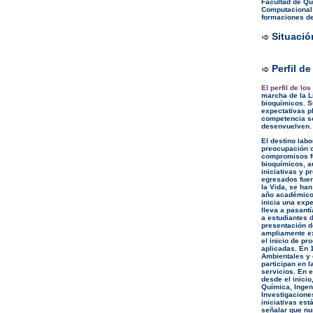
Facultad de Qu
Computacional 
formaciones de
Situació
Perfil de
El perfil de lo
marcha de la L
bioquímicos. S
expectativas p
competencia so
desenvuelven.
El destino lab
preocupación c
compromisos fu
bioquímicos, a
iniciativas y p
egresados fuer
la Vida, se ha
año académico 
inicia una expe
lleva a pasantí
a estudiantes d
presentación d
ampliamente ex
el inicio de p
aplicadas. En 
Ambientales y 
participan en 
servicios. En 
desde el inicio
Química, Ingeni
Investigacione
iniciativas es
señalar que nu