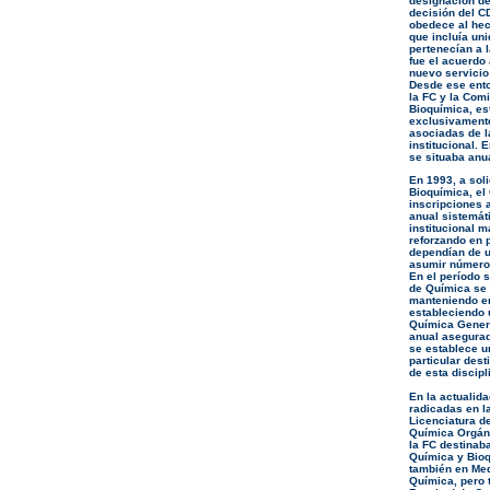
designación de
decisión del C
obedece al hec
que incluía un
pertenecían a 
fue el acuerdo 
nuevo servicio
Desde ese ento
la FC y la Com
Bioquímica, es
exclusivament
asociadas de l
institucional.
se situaba anu
En 1993, a sol
Bioquímica, el
inscripciones a
anual sistemát
institucional 
reforzando en p
dependían de u
asumir número
En el período 
de Química se r
manteniendo en
estableciendo 
Química Genera
anual asegurad
se establece u
particular dest
de esta discipl
En la actualid
radicadas en l
Licenciatura d
Química Orgáni
la FC destinab
Química y Bioq
también en Med
Química, pero 