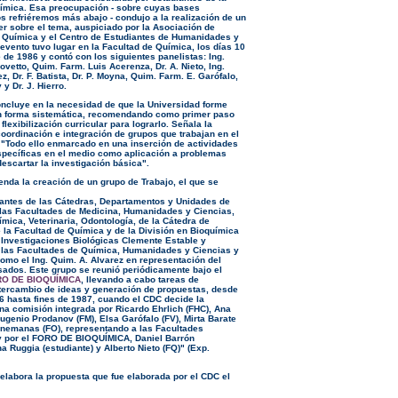
ímica. Esa preocupación - sobre cuyas bases
 refriéremos más abajo - condujo a la realización de un
ler sobre el tema, auspiciado por la Asociación de
 Química y el Centro de Estudiantes de Humanidades y
evento tuvo lugar en la Facultad de Química, los días 10
 de 1986 y contó con los siguientes panelistas: Ing.
vetto, Quim. Farm. Luis Acerenza, Dr. A. Nieto, Ing.
z, Dr. F. Batista, Dr. P. Moyna, Quim. Farm. E. Garófalo,
 y Dr. J. Hierro.
concluye en la necesidad de que la Universidad forme
n forma sistemática, recomendando como primer paso
flexibilización curricular para lograrlo. Señala la
oordinación e integración de grupos que trabajan en el
a "Todo ello enmarcado en una inserción de actividades
specíficas en el medio como aplicación a problemas
descartar la investigación básica".
enda la creación de un grupo de Trabajo, el que se
antes de las Cátedras, Departamentos y Unidades de
las Facultades de Medicina, Humanidades y Ciencias,
mica, Veterinaria, Odontología, de la Cátedra de
 la Facultad de Química y de la División en Bioquímica
de Investigaciones Biológicas Clemente Estable y
 las Facultades de Química, Humanidades y Ciencias y
como el Ing. Quim. A. Alvarez en representación del
ados. Este grupo se reunió periódicamente bajo el
O DE BIOQUÍMICA
, llevando a cabo tareas de
ntercambio de ideas y generación de propuestas, desde
6 hasta fines de 1987, cuando el CDC decide la
na comisión integrada por Ricardo Ehrlich (FHC), Ana
ugenio Prodanov (FM), Elsa Garófalo (FV), Mirta Barate
Zinemanas (FO), representando a las Facultades
y por el FORO DE BIOQUÍMICA, Daniel Barrón
na Ruggia (estudiante) y Alberto Nieto (FQ)" (Exp.
elabora la propuesta que fue elaborada por el CDC el