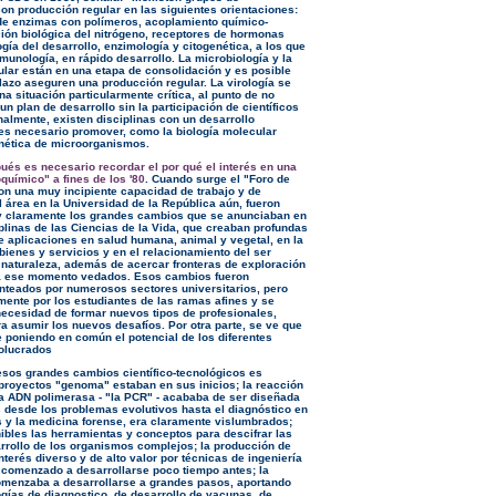
con producción regular en las siguientes orientaciones:
de enzimas con polímeros, acoplamiento químico-
ción biológica del nitrógeno, receptores de hormonas
ogía del desarrollo, enzimología y citogenética, a los que
munología, en rápido desarrollo. La microbiología y la
ular están en una etapa de consolidación y es posible
lazo aseguren una producción regular. La virología se
a situación particularmente crítica, al punto de no
un plan de desarrollo sin la participación de científicos
nalmente, existen disciplinas con un desarrollo
 es necesario promover, como la biología molecular
enética de microorganismos.
ués es necesario recordar el por qué el interés en una
químico" a fines de los '80
. Cuando surge el "Foro de
on una muy incipiente capacidad de trabajo y de
l área en la Universidad de la República aún, fueron
y claramente los grandes cambios que se anunciaban en
iplinas de las Ciencias de la Vida, que creaban profundas
e aplicaciones en salud humana, animal y vegetal, en la
bienes y servicios y en el relacionamiento del ser
naturaleza, además de acercar fronteras de exploración
ta ese momento vedados. Esos cambios fueron
nteados por numerosos sectores universitarios, pero
mente por los estudiantes de las ramas afines y se
 necesidad de formar nuevos tipos de profesionales,
a asumir los nuevos desafíos. Por otra parte, se ve que
e poniendo en común el potencial de los diferentes
olucrados
 esos grandes cambios científico-tecnológicos es
proyectos "genoma" estaban en sus inicios; la reacción
a ADN polimerasa - "la PCR" - acababa de ser diseñada
 desde los problemas evolutivos hasta el diagnóstico en
s y la medicina forense, era claramente vislumbrados;
ibles las herramientas y conceptos para descifrar las
rrollo de los organismos complejos; la producción de
terés diverso y de alto valor por técnicas de ingeniería
 comenzado a desarrollarse poco tiempo antes; la
menzaba a desarrollarse a grandes pasos, aportando
gías de diagnostico, de desarrollo de vacunas, de