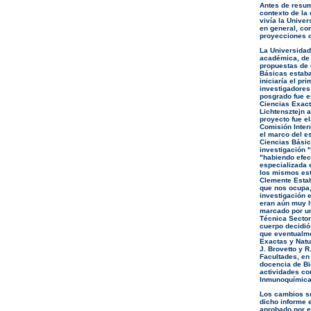
Antes de resum
contexto de la 
vivía la Univer
en general, co
proyecciones c
La Universidad
académica, de 
propuestas de 
Básicas estaba
iniciaría el pr
investigadores
posgrado fue en
Ciencias Exact
Lichtensztejn 
proyecto fue e
Comisión Inter
el marco del e
Ciencias Básic
investigación "
"habiendo efec
especializada 
los mismos est
Clemente Estab
que nos ocupa,
investigación 
eran aún muy l
marcado por un
Técnica Sector
cuerpo decidió
que eventualme
Exactas y Natur
J. Brovetto y R
Facultades, en
docencia de Bi
actividades co
Inmunoquímica,
Los cambios se
dicho informe 
aprobado por e