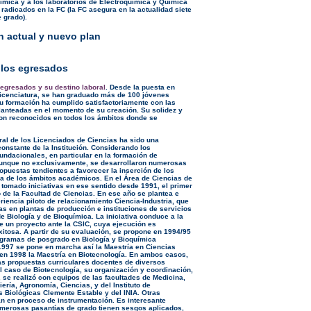
ímica y a los laboratorios de Electroquímica y Química
radicados en la FC (la FC asegura en la actualidad siete
 grado).
n actual y nuevo plan
 los egresados
s egresados y su destino laboral
. Desde la puesta en
icenciatura, se han graduado más de 100 jóvenes
u formación ha cumplido satisfactoriamente con las
lanteadas en el momento de su creación. Su solidez y
n reconocidos en todos los ámbitos donde se
oral de los Licenciados de Ciencias ha sido una
onstante de la Institución. Considerando los
ndacionales, en particular en la formación de
unque no exclusivamente, se desarrollaron numerosas
ropuestas tendientes a favorecer la inserción de los
a de los ámbitos académicos. En el Área de Ciencias de
n tomado iniciativas en ese sentido desde 1991, el primer
de la Facultad de Ciencias. En ese año se plantea e
riencia piloto de relacionamiento Ciencia-Industria, que
as en plantas de producción e instituciones de servicios
e Biología y de Bioquímica. La iniciativa conduce a la
e un proyecto ante la CSIC, cuya ejecución es
itosa. A partir de su evaluación, se propone en 1994/95
rogramas de posgrado en Biología y Bioquímica
1997 se pone en marcha así la Maestría en Ciencias
en 1998 la Maestría en Biotecnología. En ambos casos,
las propuestas curriculares docentes de diversos
el caso de Biotecnología, su organización y coordinación,
, se realizó con equipos de las facultades de Medicina,
ería, Agronomía, Ciencias, y del Instituto de
s Biológicas Clemente Estable y del INIA. Otras
tán en proceso de instrumentación. Es interesante
merosas pasantías de grado tienen sesgos aplicados,