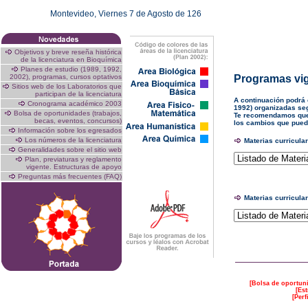
Montevideo,
Viernes 7 de Agosto de 126
Objetivos y breve reseña histórica
de la licenciatura en Bioquímica
Planes de estudio (1989, 1992,
2002), programas, cursos optativos
Programas vi
Sitios web de los Laboratorios que
participan de la licenciatura
A continuación podrá 
Cronograma académico 2003
1992) organizadas se
Bolsa de oportunidades (trabajos,
Te recomendamos que 
becas, eventos, concursos)
los cambios que pueda
Información sobre los egresados
Los números de la licenciatura
Materias curricula
Generalidades sobre el sitio web
Plan, previaturas y reglamento
vigente. Estructuras de apoyo
Preguntas más frecuentes (FAQ)
Materias curricula
[
Bolsa de oportun
[
Est
[
Perf