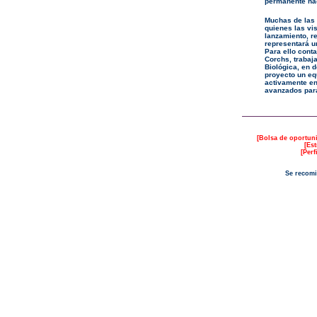
permanente hac
Muchas de las 
quienes las vis
lanzamiento, r
representará u
Para ello cont
Corchs, trabaj
Biológica, en 
proyecto un eq
activamente e
avanzados para
[
Bolsa de oportun
[
Est
[
Perf
Se recomi