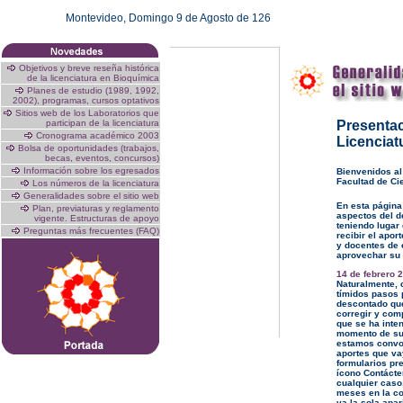
Montevideo,
Domingo 9 de Agosto de 126
Objetivos y breve reseña histórica
de la licenciatura en Bioquímica
Planes de estudio (1989, 1992,
2002), programas, cursos optativos
Sitios web de los Laboratorios que
participan de la licenciatura
Presentaci
Cronograma académico 2003
Licenciat
Bolsa de oportunidades (trabajos,
becas, eventos, concursos)
Información sobre los egresados
Bienvenidos al
Facultad de Ci
Los números de la licenciatura
Generalidades sobre el sitio web
En esta página 
Plan, previaturas y reglamento
aspectos del d
vigente. Estructuras de apoyo
teniendo lugar
Preguntas más frecuentes (FAQ)
recibir el apor
y docentes de e
aprovechar su
14 de febrero 
Naturalmente, 
tímidos pasos
descontado que
corregir y comp
que se ha inten
momento de su 
estamos convo
aportes que vay
formularios pre
ícono Contácte
cualquier caso
meses en la co
ya la sola apar