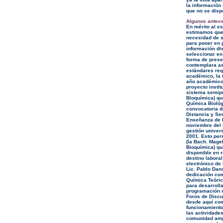
la información
que no se disp
Algunos antece
En mérito al es
estimamos que 
necesidad de s
para poner en p
información dis
seleccionar en 
forma de prese
contemplara as
estándares req
académico, la 
año académico 2
proyecto insti
sistema semipr
Bioquímica) que
Química Biológi
convocatoria d
Distancia y Se
Enseñanza de l
noviembre del
gestión univer
2001. Esto per
(la Bach. Mage
Bioquímica) qu
disponible en r
destino labora
electrónico de 
Lic. Pablo Dan
dedicación co
Química Teóric
para desarrolla
programación r
Foros de Discu
desde aquí com
funcionamiento
las actividade
comunidad ampl