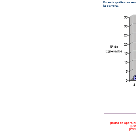
En esta gráfica se mue
la carrera.
[
Bolsa de oportun
[
Est
[
Perf