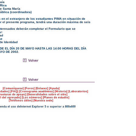
uía
 Rica
de Santa María
ública (coordinadora)
s en el extranjero de los estudiantes PIMA en situación de
r el presente programa, tendrá una duración máxima de seis
interesados deberán completar el Formulario que se
r:
dad
ae
de Identidad
DE EL DÍA 20 DE MAYO HASTA LAS 14:00 HORAS DEL DÍA
YO DE 2002.
[
Comuníquese
] [
Foros
] [
Enlaces
] [
Ayuda
]
idades
] [
FAQ
] [
Cronograma académico
] [
Historia
] [
Laboratorios
]
ructuras de apoyo
] [
Generalidades sobre el sitio
]
il del egresado
] [
Los números
] [
Planes de estudio
]
[
Teléfonos útiles
] [
Nuestra sede
]
enda el uso de
Internet Explorer 5
o superior a 800x600