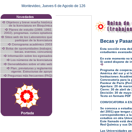
Montevideo,
Jueves 6 de Agosto de 126
Objetivos y breve reseña histórica
de la licenciatura en Bioquímica
Planes de estudio (1989, 1992,
2002), programas, cursos optativos
Sitios web de los Laboratorios que
participan de la licenciatura
Becas y Pasan
Cronograma académico 2003
Bolsa de oportunidades (trabajos,
Esta sección esta ded
becas, eventos, concursos)
estudiantes avanzados
Información sobre los egresados
En este momento no t
Los números de la licenciatura
Si usted dispone de i
Generalidades sobre el sitio web
Plan, previaturas y reglamento
Programa de cooperaci
vigente. Estructuras de apoyo
América del sur y el 
Preguntas más frecuentes (FAQ)
Instituciones Académi
Convocatoria para la p
Pasteur de Paris (Per
Apertura: 20 de marz
Cierre: 30 de abril de
Decisión: 30 de mayo
Texto en formato PDF
CONVOCATORIA A ES
Se convoca a estudian
del 2001) que tengan
correspondientes a la
estudios en otra Univ
Este llamado está des
Red Química y sus Dis
Las Universidades pe