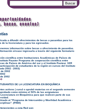
tías
icada a difundir ofrecimientos de becas o pasantías para los
 de la licenciatura y para los egresados.
enemos información sobre becas u ofrecimiento de pasantías.
nformación sírvase ingresarla a través del siguiente formulario
ón científica entre Instituciones Académicas de Países de
Instituto Pauster Programa de cooperación científica entre
cas de Países de América del sur y el Instituto Pasteur. 1ER
articipación de estudiantes de la región en cursos del Instituto
íodo 2002 - 2003)
o de 2002
 2002
 de 2002
TUDIANTES DE LA LICENCIATURA EN BIOQUÍMICA
tes activos ( cursó o aprobó materias en el segundo semestre
 aprobado como mínimo el 50% de las asignaturas
 Licenciatura en Bioquímica para que realicen parte de sus
ersidad.
tinado al "Programa de Intercambio y Movilidad Académica -
ciplinas". (PIMA)
rtenecientes a esta Red son: