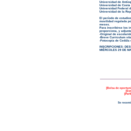
Universidad de Antioq
Universidad de Costa
Universidad Federal 
Universidad de la Rep
El período de estudio
movilidad regulada po
meses.
Para inscribirse los 
proporciona, y adjunta
-Original de escolari
-Breve Curriculum vit
-Fotocopia de Cedúla 
INSCRIPCIONES: DES
MIÉRCOLES 29 DE MA
[
Bolsa de oportun
[
Est
[
Perf
Se recomi